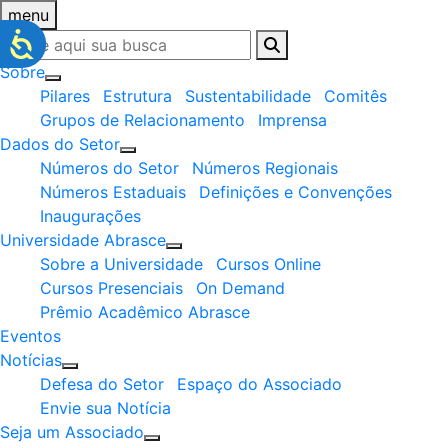
menu
Sobre
Pilares
Estrutura
Sustentabilidade
Comitês
Grupos de Relacionamento
Imprensa
Dados do Setor
Números do Setor
Números Regionais
Números Estaduais
Definições e Convenções
Inaugurações
Universidade Abrasce
Sobre a Universidade
Cursos Online
Cursos Presenciais
On Demand
Prêmio Acadêmico Abrasce
Eventos
Notícias
Defesa do Setor
Espaço do Associado
Envie sua Notícia
Seja um Associado