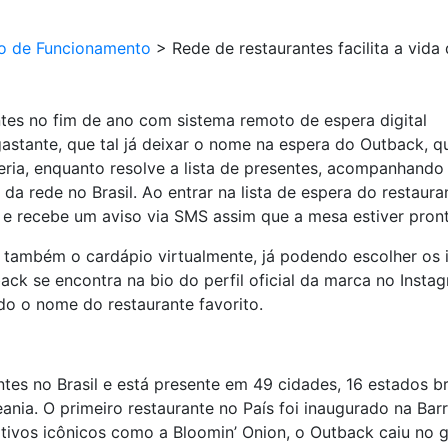
io de Funcionamento
>
Rede de restaurantes facilita a vida
entes no fim de ano com sistema remoto de espera digital
astante, que tal já deixar o nome na espera do Outback,
eria, enquanto resolve a lista de presentes, acompanhando
 da rede no Brasil. Ao entrar na lista de espera do restau
 e recebe um aviso via SMS assim que a mesa estiver pront
r também o cardápio virtualmente, já podendo escolher os it
tback se encontra na bio do perfil oficial da marca no In
do o nome do restaurante favorito.
es no Brasil e está presente em 49 cidades, 16 estados bra
nia. O primeiro restaurante no País foi inaugurado na Barr
tivos icônicos como a Bloomin’ Onion, o Outback caiu no g