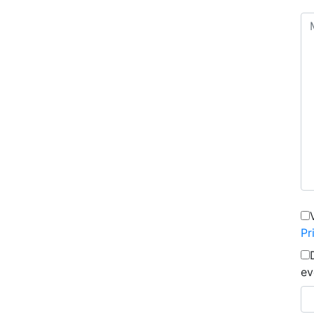
Pr
ev