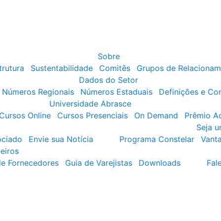
Sobre
trutura
Sustentabilidade
Comitês
Grupos de Relacionam
Dados do Setor
Números Regionais
Números Estaduais
Definições e Co
Universidade Abrasce
Cursos Online
Cursos Presenciais
On Demand
Prêmio A
Seja 
ociado
Envie sua Notícia
Programa Constelar
Vant
eiros
de Fornecedores
Guia de Varejistas
Downloads
Fal