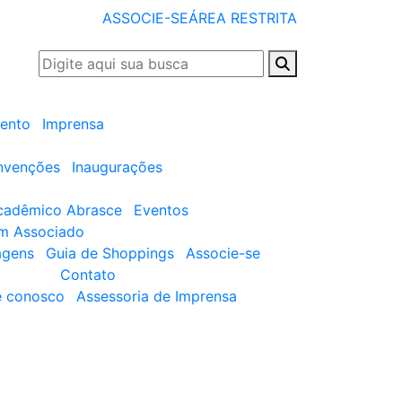
ASSOCIE-SE
ÁREA RESTRITA
ento
Imprensa
nvenções
Inaugurações
cadêmico Abrasce
Eventos
um Associado
agens
Guia de Shoppings
Associe-se
Contato
e conosco
Assessoria de Imprensa