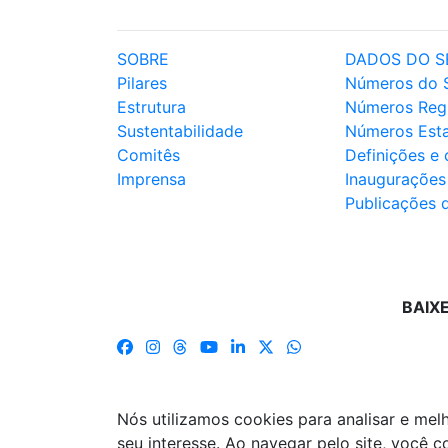
SOBRE
DADOS DO S
Pilares
Números do 
Estrutura
Números Reg
Sustentabilidade
Números Est
Comitês
Definições e
Imprensa
Inaugurações
Publicações 
BAIX
Nós utilizamos cookies para analisar e me
seu interesse. Ao navegar pelo site, você