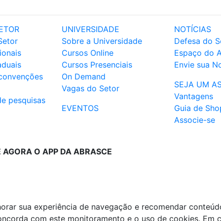
ETOR
UNIVERSIDADE
NOTÍCIAS
Setor
Sobre a Universidade
Defesa do S
ionais
Cursos Online
Espaço do 
aduais
Cursos Presenciais
Envie sua No
 convenções
On Demand
SEJA UM A
Vagas do Setor
Vantagens
de pesquisas
EVENTOS
Guia de Sho
Associe-se
E AGORA O APP DA ABRASCE
lhorar sua experiência de navegação e recomendar conteúd
 concorda com este monitoramento e o uso de cookies. Em 