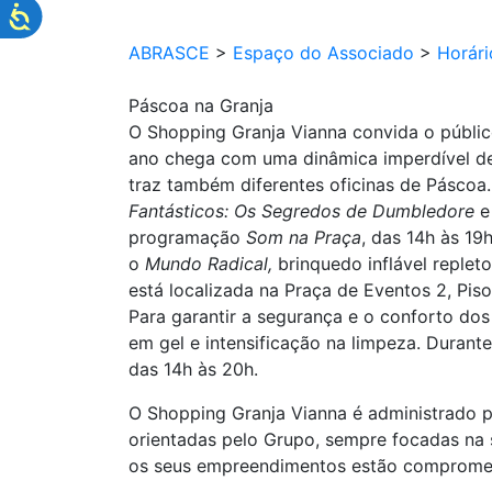
ABRASCE
>
Espaço do Associado
>
Horár
Páscoa na Granja
O Shopping Granja Vianna convida o público
ano chega com uma dinâmica imperdível de
traz também diferentes oficinas de Pásco
Fantásticos: Os Segredos de Dumbledore
programação
Som na Praça
, das 14h às 19
o
Mundo Radical,
brinquedo inflável reple
está localizada na Praça de Eventos 2, Pis
Para garantir a segurança e o conforto dos
em gel e intensificação na limpeza. Durant
das 14h às 20h.
O Shopping Granja Vianna é administrado 
orientadas pelo Grupo, sempre focadas na s
os seus empreendimentos estão compromet