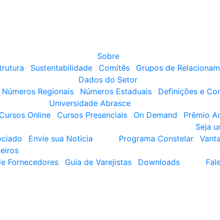
Sobre
trutura
Sustentabilidade
Comitês
Grupos de Relacionam
Dados do Setor
Números Regionais
Números Estaduais
Definições e Co
Universidade Abrasce
Cursos Online
Cursos Presenciais
On Demand
Prêmio A
Seja 
ociado
Envie sua Notícia
Programa Constelar
Vant
eiros
de Fornecedores
Guia de Varejistas
Downloads
Fal