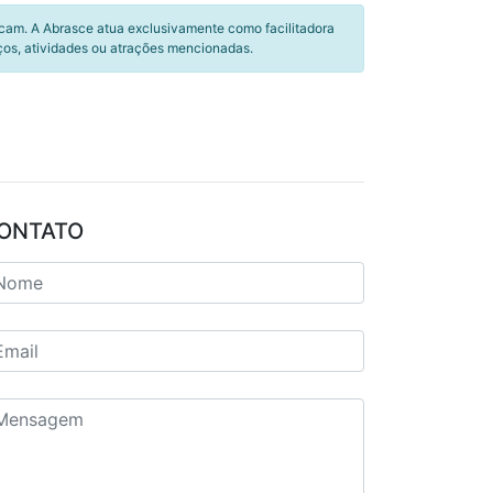
icam. A Abrasce atua exclusivamente como facilitadora
ços, atividades ou atrações mencionadas.
ONTATO