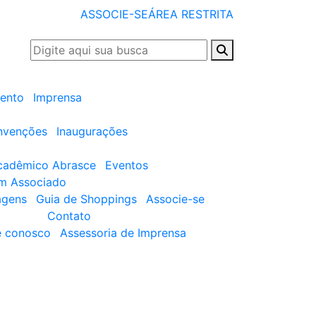
ASSOCIE-SE
ÁREA RESTRITA
ento
Imprensa
nvenções
Inaugurações
cadêmico Abrasce
Eventos
um Associado
agens
Guia de Shoppings
Associe-se
Contato
e conosco
Assessoria de Imprensa