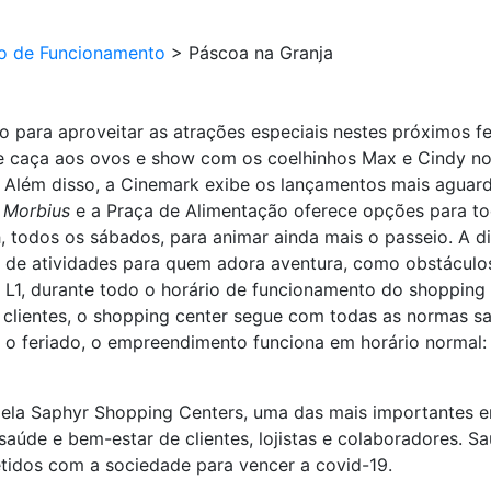
io de Funcionamento
>
Páscoa na Granja
 para aproveitar as atrações especiais nestes próximos fe
 caça aos ovos e show com os coelhinhos Max e Cindy no s
a. Além disso, a Cinemark exibe os lançamentos mais agu
e
Morbius
e a Praça de Alimentação oferece opções para to
h, todos os sábados, para animar ainda mais o passeio. A di
to de atividades para quem adora aventura, como obstáculo
o L1, durante todo o horário de funcionamento do shopping 
 clientes, o shopping center segue com todas as normas san
e o feriado, o empreendimento funciona em horário normal: 
pela Saphyr Shopping Centers, uma das mais importantes e
aúde e bem-estar de clientes, lojistas e colaboradores. S
idos com a sociedade para vencer a covid-19.