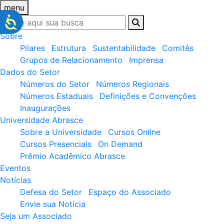
menu
Sobre
Pilares
Estrutura
Sustentabilidade
Comitês
Grupos de Relacionamento
Imprensa
Dados do Setor
Números do Setor
Números Regionais
Números Estaduais
Definições e Convenções
Inaugurações
Universidade Abrasce
Sobre a Universidade
Cursos Online
Cursos Presenciais
On Demand
Prêmio Acadêmico Abrasce
Eventos
Notícias
Defesa do Setor
Espaço do Associado
Envie sua Notícia
Seja um Associado