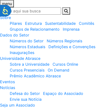
menu
Sobre
Pilares
Estrutura
Sustentabilidade
Comitês
Grupos de Relacionamento
Imprensa
Dados do Setor
Números do Setor
Números Regionais
Números Estaduais
Definições e Convenções
Inaugurações
Universidade Abrasce
Sobre a Universidade
Cursos Online
Cursos Presenciais
On Demand
Prêmio Acadêmico Abrasce
Eventos
Notícias
Defesa do Setor
Espaço do Associado
Envie sua Notícia
Seja um Associado