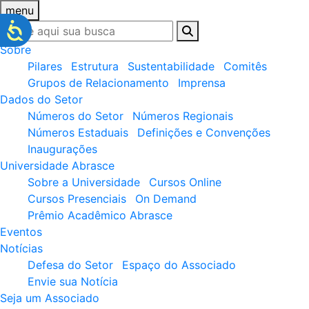
menu
Sobre
Pilares
Estrutura
Sustentabilidade
Comitês
Grupos de Relacionamento
Imprensa
Dados do Setor
Números do Setor
Números Regionais
Números Estaduais
Definições e Convenções
Inaugurações
Universidade Abrasce
Sobre a Universidade
Cursos Online
Cursos Presenciais
On Demand
Prêmio Acadêmico Abrasce
Eventos
Notícias
Defesa do Setor
Espaço do Associado
Envie sua Notícia
Seja um Associado