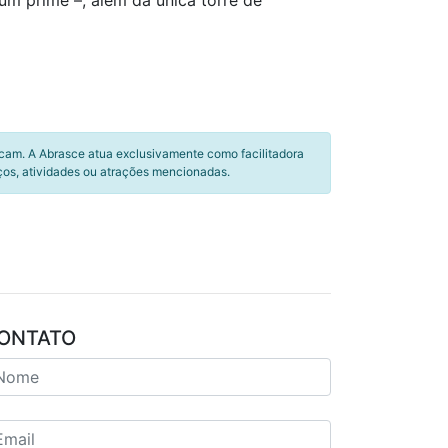
um prime –, além da única torre de
icam. A Abrasce atua exclusivamente como facilitadora
ços, atividades ou atrações mencionadas.
ONTATO