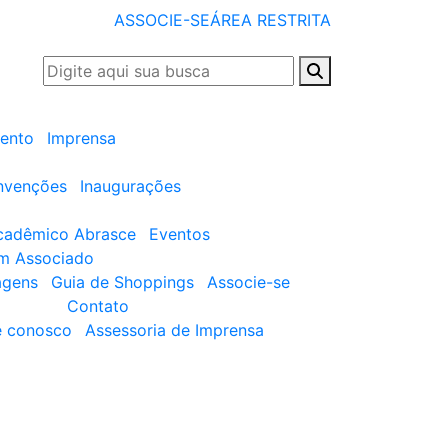
ASSOCIE-SE
ÁREA RESTRITA
ento
Imprensa
nvenções
Inaugurações
cadêmico Abrasce
Eventos
um Associado
agens
Guia de Shoppings
Associe-se
Contato
e conosco
Assessoria de Imprensa