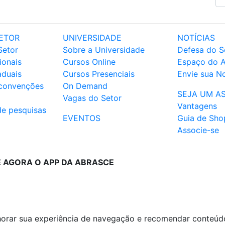
ETOR
UNIVERSIDADE
NOTÍCIAS
Setor
Sobre a Universidade
Defesa do S
ionais
Cursos Online
Espaço do 
aduais
Cursos Presenciais
Envie sua No
 convenções
On Demand
SEJA UM A
Vagas do Setor
Vantagens
de pesquisas
EVENTOS
Guia de Sho
Associe-se
E AGORA O APP DA ABRASCE
lhorar sua experiência de navegação e recomendar conteúd