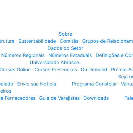
Sobre
trutura
Sustentabilidade
Comitês
Grupos de Relacionam
Dados do Setor
Números Regionais
Números Estaduais
Definições e Co
Universidade Abrasce
Cursos Online
Cursos Presenciais
On Demand
Prêmio A
Seja 
ociado
Envie sua Notícia
Programa Constelar
Vant
eiros
de Fornecedores
Guia de Varejistas
Downloads
Fal