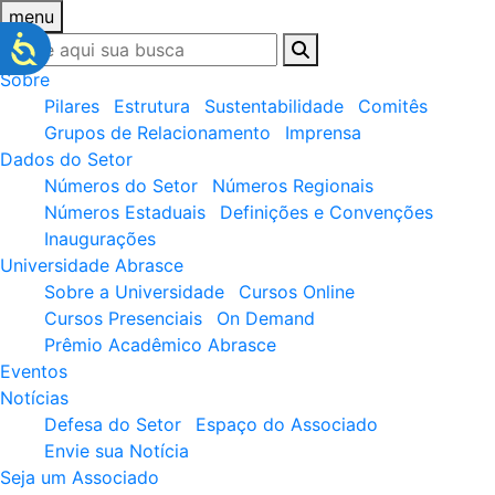
menu
Sobre
Pilares
Estrutura
Sustentabilidade
Comitês
Grupos de Relacionamento
Imprensa
Dados do Setor
Números do Setor
Números Regionais
Números Estaduais
Definições e Convenções
Inaugurações
Universidade Abrasce
Sobre a Universidade
Cursos Online
Cursos Presenciais
On Demand
Prêmio Acadêmico Abrasce
Eventos
Notícias
Defesa do Setor
Espaço do Associado
Envie sua Notícia
Seja um Associado