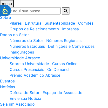
menu
Sobre
Pilares
Estrutura
Sustentabilidade
Comitês
Grupos de Relacionamento
Imprensa
Dados do Setor
Números do Setor
Números Regionais
Números Estaduais
Definições e Convenções
Inaugurações
Universidade Abrasce
Sobre a Universidade
Cursos Online
Cursos Presenciais
On Demand
Prêmio Acadêmico Abrasce
Eventos
Notícias
Defesa do Setor
Espaço do Associado
Envie sua Notícia
Seja um Associado