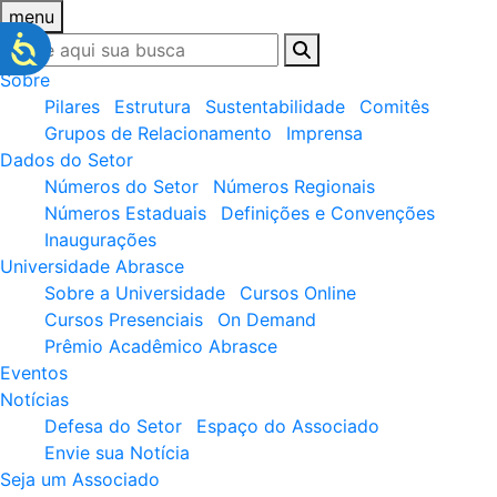
menu
Sobre
Pilares
Estrutura
Sustentabilidade
Comitês
Grupos de Relacionamento
Imprensa
Dados do Setor
Números do Setor
Números Regionais
Números Estaduais
Definições e Convenções
Inaugurações
Universidade Abrasce
Sobre a Universidade
Cursos Online
Cursos Presenciais
On Demand
Prêmio Acadêmico Abrasce
Eventos
Notícias
Defesa do Setor
Espaço do Associado
Envie sua Notícia
Seja um Associado