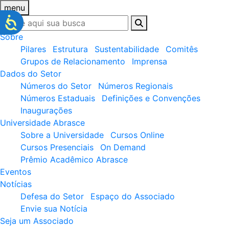
menu
Sobre
Pilares
Estrutura
Sustentabilidade
Comitês
Grupos de Relacionamento
Imprensa
Dados do Setor
Números do Setor
Números Regionais
Números Estaduais
Definições e Convenções
Inaugurações
Universidade Abrasce
Sobre a Universidade
Cursos Online
Cursos Presenciais
On Demand
Prêmio Acadêmico Abrasce
Eventos
Notícias
Defesa do Setor
Espaço do Associado
Envie sua Notícia
Seja um Associado