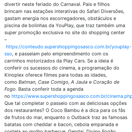
divertir neste feriado do Carnaval. Pais e filhos
brincam nas estações interativas do Safari Diversões,
gastam energia nos escorregadores, obstáculos e
piscina de bolinhas da YouPlay, que traz também uma
super promoção exclusiva no site do shopping center
–
https://conteudo.supershoppingosasco.com.br/youplay-
sso
, e passeiam pelo empreendimento com os
carrinhos motorizados da Play Cars. Se a ideia é
conferir os sucessos do cinema, a programação do
Kinoplex oferece filmes para todas as idades,
como
Batman, Case Comigo, A Jaula
e
Coração de
Fogo.
Basta conferir toda a agenda
no
https://www.supershoppingosasco.com.br/cinema.ph
Que tal completar o passeio com as deliciosas opções
dos restaurantes? O Coco Bambu é a dica para os fãs
de frutos do mar, enquanto o Outback traz as famosas
batatas com cheddar e bacon, cebola empanada e
costela ao molho barbecue. Gendai, Divino Fogão,