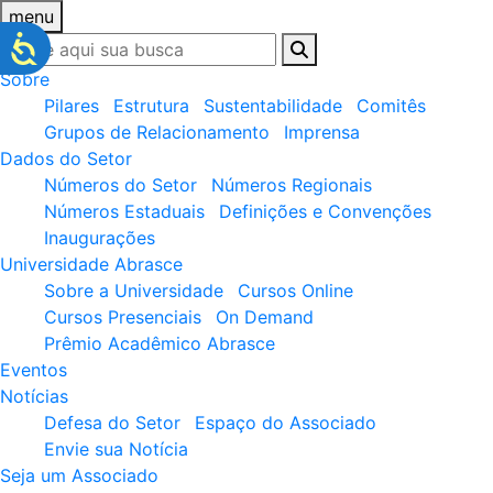
menu
Sobre
Pilares
Estrutura
Sustentabilidade
Comitês
Grupos de Relacionamento
Imprensa
Dados do Setor
Números do Setor
Números Regionais
Números Estaduais
Definições e Convenções
Inaugurações
Universidade Abrasce
Sobre a Universidade
Cursos Online
Cursos Presenciais
On Demand
Prêmio Acadêmico Abrasce
Eventos
Notícias
Defesa do Setor
Espaço do Associado
Envie sua Notícia
Seja um Associado