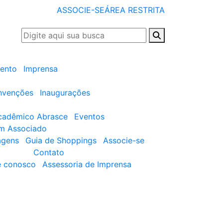
ASSOCIE-SE
ÁREA RESTRITA
ento
Imprensa
nvenções
Inaugurações
cadêmico Abrasce
Eventos
um Associado
agens
Guia de Shoppings
Associe-se
Contato
e conosco
Assessoria de Imprensa