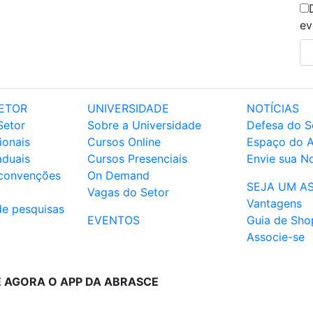
ev
ETOR
UNIVERSIDADE
NOTÍCIAS
Setor
Sobre a Universidade
Defesa do S
ionais
Cursos Online
Espaço do 
aduais
Cursos Presenciais
Envie sua No
 convenções
On Demand
SEJA UM A
Vagas do Setor
Vantagens
de pesquisas
EVENTOS
Guia de Sho
Associe-se
E AGORA O APP DA ABRASCE