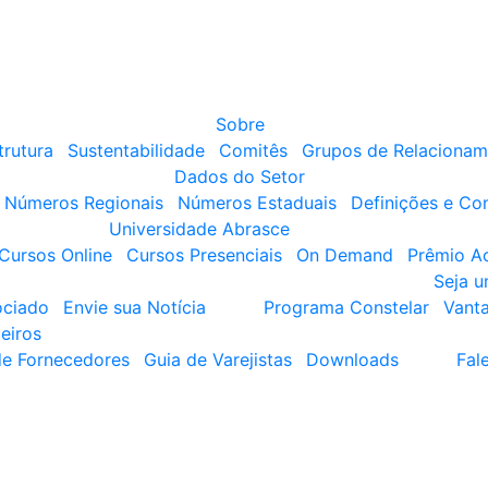
Sobre
trutura
Sustentabilidade
Comitês
Grupos de Relacionam
Dados do Setor
Números Regionais
Números Estaduais
Definições e Co
Universidade Abrasce
Cursos Online
Cursos Presenciais
On Demand
Prêmio A
Seja 
ociado
Envie sua Notícia
Programa Constelar
Vant
eiros
de Fornecedores
Guia de Varejistas
Downloads
Fal