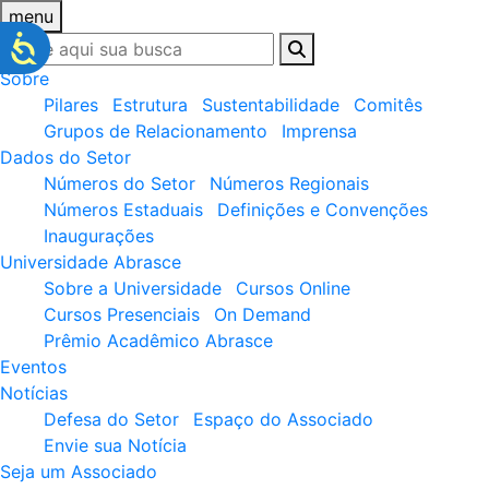
menu
Sobre
Pilares
Estrutura
Sustentabilidade
Comitês
Grupos de Relacionamento
Imprensa
Dados do Setor
Números do Setor
Números Regionais
Números Estaduais
Definições e Convenções
Inaugurações
Universidade Abrasce
Sobre a Universidade
Cursos Online
Cursos Presenciais
On Demand
Prêmio Acadêmico Abrasce
Eventos
Notícias
Defesa do Setor
Espaço do Associado
Envie sua Notícia
Seja um Associado