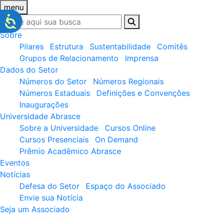
menu
Sobre
Pilares
Estrutura
Sustentabilidade
Comitês
Grupos de Relacionamento
Imprensa
Dados do Setor
Números do Setor
Números Regionais
Números Estaduais
Definições e Convenções
Inaugurações
Universidade Abrasce
Sobre a Universidade
Cursos Online
Cursos Presenciais
On Demand
Prêmio Acadêmico Abrasce
Eventos
Notícias
Defesa do Setor
Espaço do Associado
Envie sua Notícia
Seja um Associado