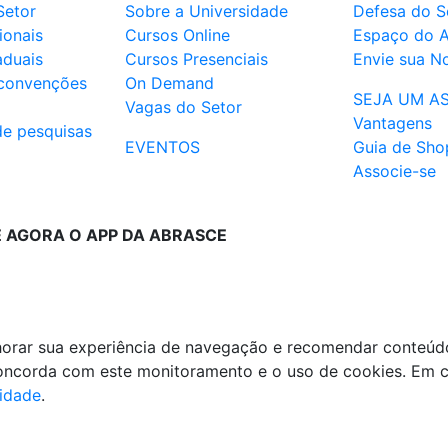
Setor
Sobre a Universidade
Defesa do S
ionais
Cursos Online
Espaço do 
aduais
Cursos Presenciais
Envie sua No
 convenções
On Demand
SEJA UM A
Vagas do Setor
Vantagens
de pesquisas
EVENTOS
Guia de Sho
Associe-se
E AGORA O APP DA ABRASCE
lhorar sua experiência de navegação e recomendar conteúd
 concorda com este monitoramento e o uso de cookies. Em 
cidade
.