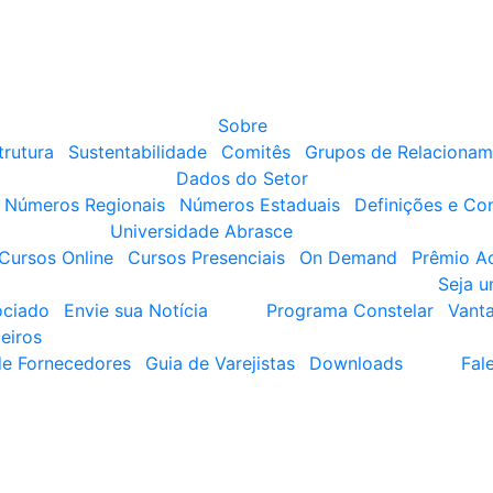
Sobre
trutura
Sustentabilidade
Comitês
Grupos de Relacionam
Dados do Setor
Números Regionais
Números Estaduais
Definições e Co
Universidade Abrasce
Cursos Online
Cursos Presenciais
On Demand
Prêmio A
Seja 
ociado
Envie sua Notícia
Programa Constelar
Vant
eiros
de Fornecedores
Guia de Varejistas
Downloads
Fal