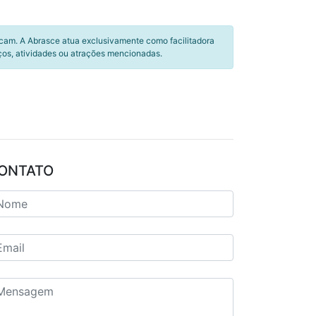
icam. A Abrasce atua exclusivamente como facilitadora
ços, atividades ou atrações mencionadas.
ONTATO