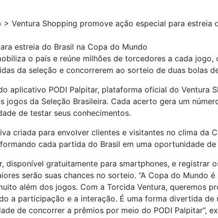
o
>
Ventura Shopping promove ação especial para estreia 
ara estreia do Brasil na Copa do Mundo
biliza o país e reúne milhões de torcedores a cada jogo,
tidas da seleção e concorrerem ao sorteio de duas bolas de
o aplicativo PODI Palpitar, plataforma oficial do Ventura 
ros jogos da Seleção Brasileira. Cada acerto gera um númer
dade de testar seus conhecimentos.
ativa criada para envolver clientes e visitantes no clima 
formando cada partida do Brasil em uma oportunidade de i
r, disponível gratuitamente para smartphones, e registrar o
maiores serão suas chances no sorteio. “A Copa do Mundo
 muito além dos jogos. Com a Torcida Ventura, queremos p
ndo a participação e a interação. É uma forma divertida de
ade de concorrer a prêmios por meio do PODI Palpitar”, ex