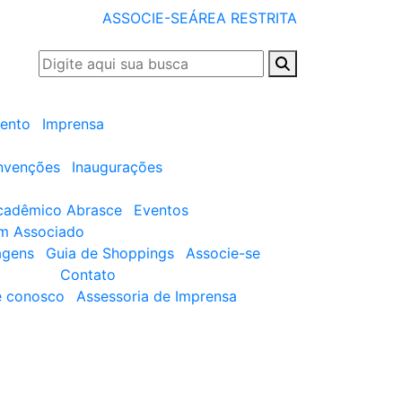
ASSOCIE-SE
ÁREA RESTRITA
ento
Imprensa
nvenções
Inaugurações
cadêmico Abrasce
Eventos
um Associado
agens
Guia de Shoppings
Associe-se
Contato
e conosco
Assessoria de Imprensa