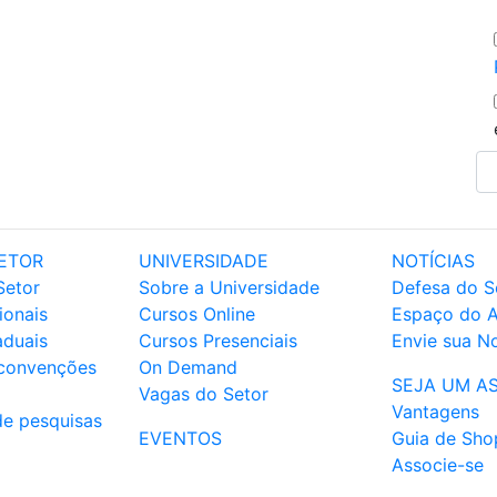
ETOR
UNIVERSIDADE
NOTÍCIAS
Setor
Sobre a Universidade
Defesa do S
ionais
Cursos Online
Espaço do 
aduais
Cursos Presenciais
Envie sua No
 convenções
On Demand
SEJA UM A
Vagas do Setor
Vantagens
de pesquisas
EVENTOS
Guia de Sho
Associe-se