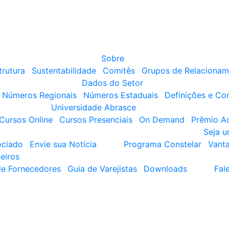
Sobre
trutura
Sustentabilidade
Comitês
Grupos de Relacionam
Dados do Setor
Números Regionais
Números Estaduais
Definições e Co
Universidade Abrasce
Cursos Online
Cursos Presenciais
On Demand
Prêmio A
Seja 
ociado
Envie sua Notícia
Programa Constelar
Vant
eiros
de Fornecedores
Guia de Varejistas
Downloads
Fal