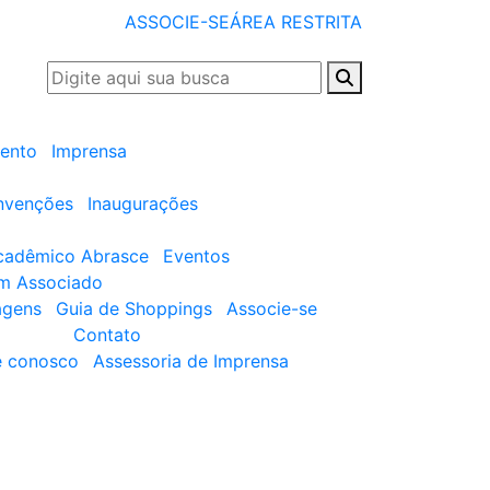
ASSOCIE-SE
ÁREA RESTRITA
ento
Imprensa
nvenções
Inaugurações
cadêmico Abrasce
Eventos
um Associado
agens
Guia de Shoppings
Associe-se
Contato
e conosco
Assessoria de Imprensa