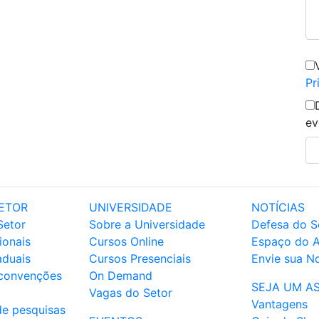
Pr
ev
ETOR
UNIVERSIDADE
NOTÍCIAS
Setor
Sobre a Universidade
Defesa do S
ionais
Cursos Online
Espaço do 
aduais
Cursos Presenciais
Envie sua No
 convenções
On Demand
SEJA UM A
Vagas do Setor
Vantagens
de pesquisas