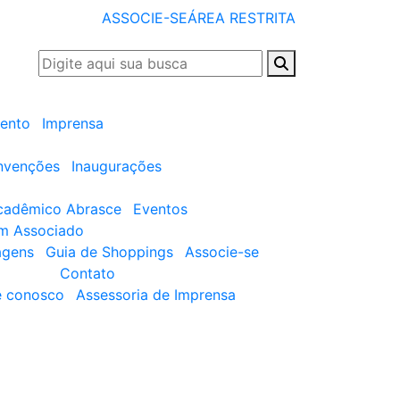
ASSOCIE-SE
ÁREA RESTRITA
ento
Imprensa
nvenções
Inaugurações
cadêmico Abrasce
Eventos
um Associado
agens
Guia de Shoppings
Associe-se
Contato
e conosco
Assessoria de Imprensa