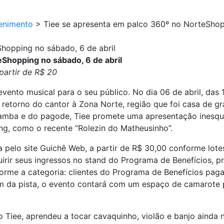
enimento
>
Tiee se apresenta em palco 360º no NorteShop
hopping no sábado, 6 de abril
Shopping no sábado, 6 de abril
partir de R$ 20
ento musical para o seu público. No dia 06 de abril, das 
retorno do cantor à Zona Norte, região que foi casa de g
mba e do pagode, Tiee promete uma apresentação inesquec
g, como o recente “Rolezin do Matheusinho”.
a pelo site Guichê Web, a partir de R$ 30,00 conforme lot
rir seus ingressos no stand do Programa de Benefícios, p
forme a categoria: clientes do Programa de Benefícios pag
ém da pista, o evento contará com um espaço de camarote 
 o Tiee, aprendeu a tocar cavaquinho, violão e banjo ainda