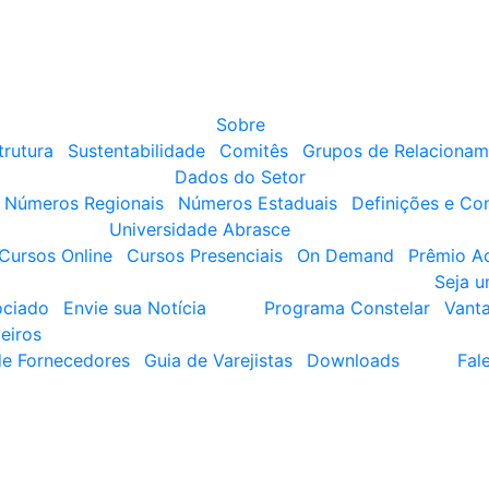
Sobre
trutura
Sustentabilidade
Comitês
Grupos de Relacionam
Dados do Setor
Números Regionais
Números Estaduais
Definições e Co
Universidade Abrasce
Cursos Online
Cursos Presenciais
On Demand
Prêmio A
Seja 
ociado
Envie sua Notícia
Programa Constelar
Vant
eiros
de Fornecedores
Guia de Varejistas
Downloads
Fal