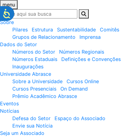
menu
Sobre
Pilares
Estrutura
Sustentabilidade
Comitês
Grupos de Relacionamento
Imprensa
Dados do Setor
Números do Setor
Números Regionais
Números Estaduais
Definições e Convenções
Inaugurações
Universidade Abrasce
Sobre a Universidade
Cursos Online
Cursos Presenciais
On Demand
Prêmio Acadêmico Abrasce
Eventos
Notícias
Defesa do Setor
Espaço do Associado
Envie sua Notícia
Seja um Associado