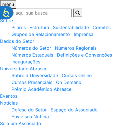
menu
Sobre
Pilares
Estrutura
Sustentabilidade
Comitês
Grupos de Relacionamento
Imprensa
Dados do Setor
Números do Setor
Números Regionais
Números Estaduais
Definições e Convenções
Inaugurações
Universidade Abrasce
Sobre a Universidade
Cursos Online
Cursos Presenciais
On Demand
Prêmio Acadêmico Abrasce
Eventos
Notícias
Defesa do Setor
Espaço do Associado
Envie sua Notícia
Seja um Associado