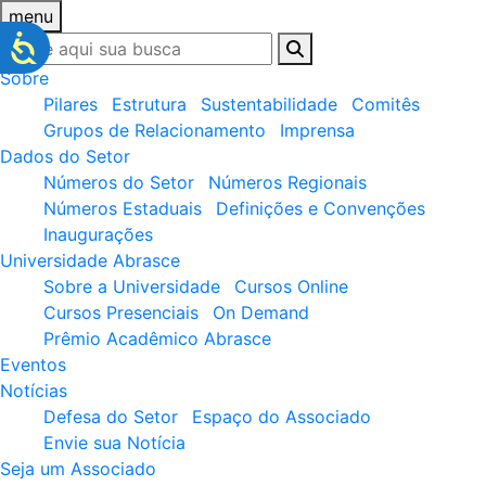
menu
Sobre
Pilares
Estrutura
Sustentabilidade
Comitês
Grupos de Relacionamento
Imprensa
Dados do Setor
Números do Setor
Números Regionais
Números Estaduais
Definições e Convenções
Inaugurações
Universidade Abrasce
Sobre a Universidade
Cursos Online
Cursos Presenciais
On Demand
Prêmio Acadêmico Abrasce
Eventos
Notícias
Defesa do Setor
Espaço do Associado
Envie sua Notícia
Seja um Associado