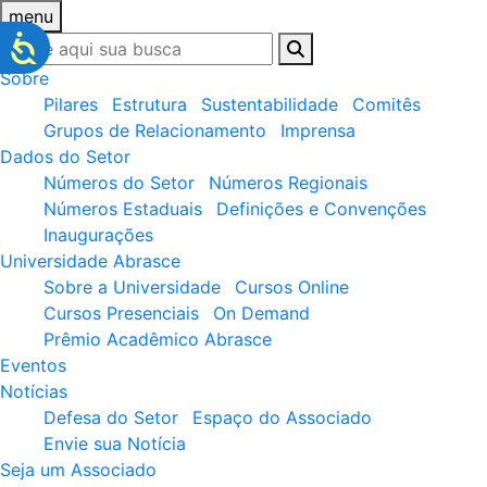
menu
Sobre
Pilares
Estrutura
Sustentabilidade
Comitês
Grupos de Relacionamento
Imprensa
Dados do Setor
Números do Setor
Números Regionais
Números Estaduais
Definições e Convenções
Inaugurações
Universidade Abrasce
Sobre a Universidade
Cursos Online
Cursos Presenciais
On Demand
Prêmio Acadêmico Abrasce
Eventos
Notícias
Defesa do Setor
Espaço do Associado
Envie sua Notícia
Seja um Associado