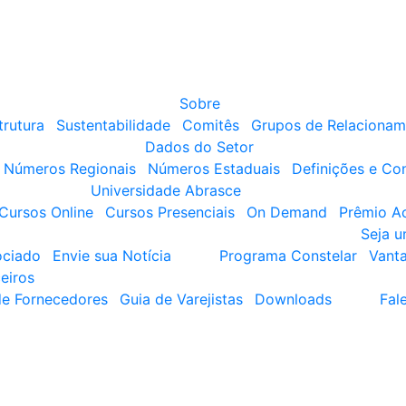
Sobre
trutura
Sustentabilidade
Comitês
Grupos de Relacionam
Dados do Setor
Números Regionais
Números Estaduais
Definições e Co
Universidade Abrasce
Cursos Online
Cursos Presenciais
On Demand
Prêmio A
Seja 
ociado
Envie sua Notícia
Programa Constelar
Vant
eiros
de Fornecedores
Guia de Varejistas
Downloads
Fal