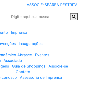
ASSOCIE-SE
ÁREA RESTRITA
ento
Imprensa
nvenções
Inaugurações
cadêmico Abrasce
Eventos
um Associado
agens
Guia de Shoppings
Associe-se
Contato
e conosco
Assessoria de Imprensa