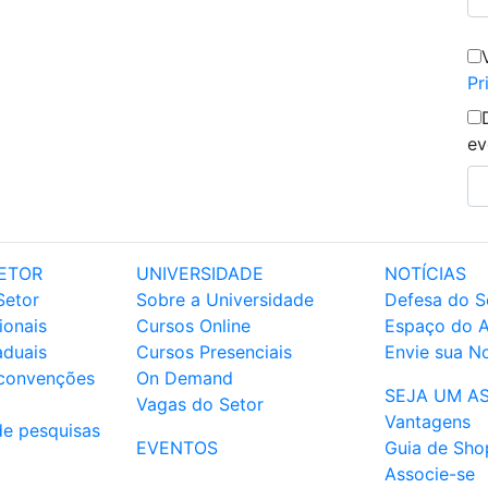
Pr
ev
ETOR
UNIVERSIDADE
NOTÍCIAS
Setor
Sobre a Universidade
Defesa do S
ionais
Cursos Online
Espaço do 
aduais
Cursos Presenciais
Envie sua No
 convenções
On Demand
SEJA UM A
Vagas do Setor
Vantagens
de pesquisas
EVENTOS
Guia de Sho
Associe-se