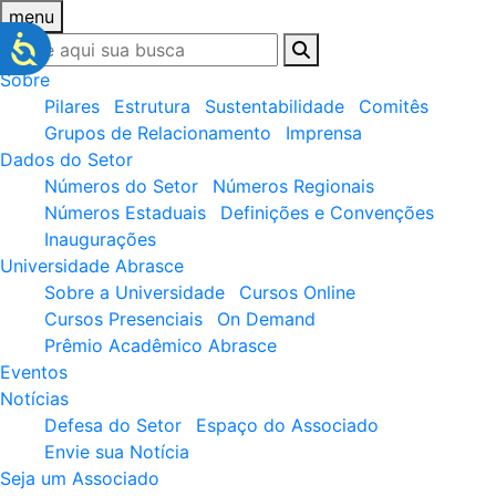
menu
Sobre
Pilares
Estrutura
Sustentabilidade
Comitês
Grupos de Relacionamento
Imprensa
Dados do Setor
Números do Setor
Números Regionais
Números Estaduais
Definições e Convenções
Inaugurações
Universidade Abrasce
Sobre a Universidade
Cursos Online
Cursos Presenciais
On Demand
Prêmio Acadêmico Abrasce
Eventos
Notícias
Defesa do Setor
Espaço do Associado
Envie sua Notícia
Seja um Associado