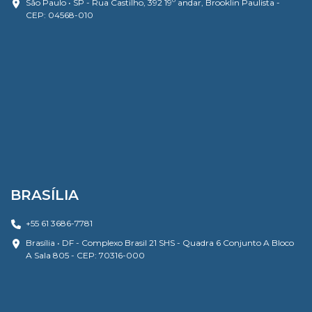
São Paulo • SP - Rua Castilho, 392 19º andar, Brooklin Paulista -
CEP: 04568-010
BRASÍLIA
+55 61 3686-7781
Brasília • DF - Complexo Brasil 21 SHS - Quadra 6 Conjunto A Bloco
A Sala 805 - CEP: 70316-000