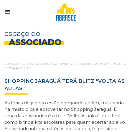
espaço do
ASSOCIADO
ABRASCE
>
ESPAÇO DO ASSOCIADO
>
EVENTO
>
SHOPPING JARAGUÁ TERÁ BLITZ
“VOLTA ÀS AULAS”
SHOPPING JARAGUÁ TERÁ BLITZ “VOLTA ÀS
AULAS”
As férias de janeiro estão chegando ao fim, mas ainda
há muito o que aproveitar no Shopping Jaraguá. E
uma das atividades é a blitz “Volta às aulas”, que terá
como brinde kits escolares para quem acertar ao alvo.
A atividade integra o Férias no Jaraguá, é gratuita e