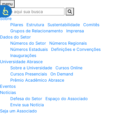
menu
Sobre
Pilares
Estrutura
Sustentabilidade
Comitês
Grupos de Relacionamento
Imprensa
Dados do Setor
Números do Setor
Números Regionais
Números Estaduais
Definições e Convenções
Inaugurações
Universidade Abrasce
Sobre a Universidade
Cursos Online
Cursos Presenciais
On Demand
Prêmio Acadêmico Abrasce
Eventos
Notícias
Defesa do Setor
Espaço do Associado
Envie sua Notícia
Seja um Associado