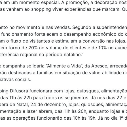
ia em um momento especial. A promoção, a decoração nost
ias venham ao shopping viver experiências que marcam. Qu
ento no movimento e nas vendas. Segundo a superintenden
e funcionamento fortalecem o desempenho econômico do cen
am o fluxo de visitantes e estimulam a conversão nas loj
 em torno de 20% no volume de clientes e de 10% no aume
ferência regional no período natalino.”
 campanha solidária “Alimente a Vida”, da Apesce, arreca
rão destinadas a famílias em situação de vulnerabilidade n
tivas sociais.
ing Difusora funcionará com lojas, quiosques, alimentação
as 11h às 22h para todos os segmentos. Já nos dias 22 e 
ra de Natal, 24 de dezembro, lojas, quiosques, alimentaçã
imentação e lazer abrem, das 11h às 20h, enquanto lojas 
 as operações funcionarão das 10h às 19h. Já no dia 1º de 