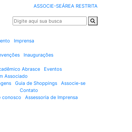
ASSOCIE-SE
ÁREA RESTRITA
ento
Imprensa
nvenções
Inaugurações
cadêmico Abrasce
Eventos
um Associado
agens
Guia de Shoppings
Associe-se
Contato
e conosco
Assessoria de Imprensa