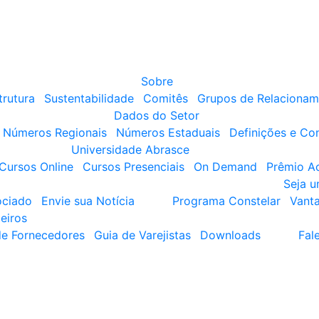
Sobre
trutura
Sustentabilidade
Comitês
Grupos de Relacionam
Dados do Setor
Números Regionais
Números Estaduais
Definições e Co
Universidade Abrasce
Cursos Online
Cursos Presenciais
On Demand
Prêmio A
Seja 
ociado
Envie sua Notícia
Programa Constelar
Vant
eiros
de Fornecedores
Guia de Varejistas
Downloads
Fal