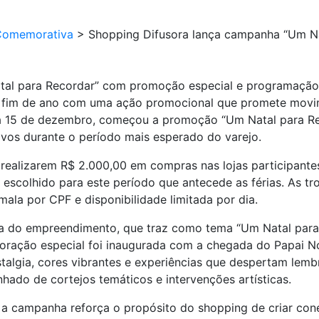
Comemorativa
>
Shopping Difusora lança campanha “Um N
tal para Recordar” com promoção especial e programação
e fim de ano com uma ação promocional que promete movim
ia 15 de dezembro, começou a promoção “Um Natal para R
ivos durante o período mais esperado do varejo.
ealizarem R$ 2.000,00 em compras nas lojas participantes
escolhido para este período que antecede as férias. As tr
mala por CPF e disponibilidade limitada por dia.
a do empreendimento, que traz como tema “Um Natal para 
oração especial foi inaugurada com a chegada do Papai N
stalgia, cores vibrantes e experiências que despertam lem
ado de cortejos temáticos e intervenções artísticas.
, a campanha reforça o propósito do shopping de criar con