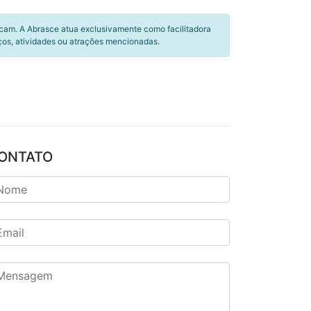
icam. A Abrasce atua exclusivamente como facilitadora
ços, atividades ou atrações mencionadas.
ONTATO