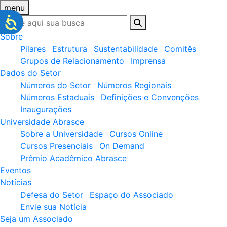
menu
Sobre
Pilares
Estrutura
Sustentabilidade
Comitês
Grupos de Relacionamento
Imprensa
Dados do Setor
Números do Setor
Números Regionais
Números Estaduais
Definições e Convenções
Inaugurações
Universidade Abrasce
Sobre a Universidade
Cursos Online
Cursos Presenciais
On Demand
Prêmio Acadêmico Abrasce
Eventos
Notícias
Defesa do Setor
Espaço do Associado
Envie sua Notícia
Seja um Associado