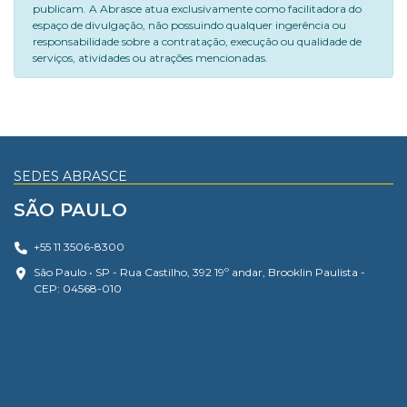
publicam. A Abrasce atua exclusivamente como facilitadora do
espaço de divulgação, não possuindo qualquer ingerência ou
responsabilidade sobre a contratação, execução ou qualidade de
serviços, atividades ou atrações mencionadas.
SEDES ABRASCE
SÃO PAULO
+55 11 3506-8300
São Paulo • SP - Rua Castilho, 392 19º andar, Brooklin Paulista -
CEP: 04568-010