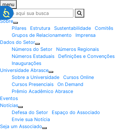
menu
Sobre
Pilares
Estrutura
Sustentabilidade
Comitês
Grupos de Relacionamento
Imprensa
Dados do Setor
Números do Setor
Números Regionais
Números Estaduais
Definições e Convenções
Inaugurações
Universidade Abrasce
Sobre a Universidade
Cursos Online
Cursos Presenciais
On Demand
Prêmio Acadêmico Abrasce
Eventos
Notícias
Defesa do Setor
Espaço do Associado
Envie sua Notícia
Seja um Associado