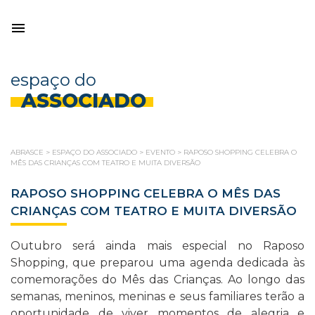
espaço do
ASSOCIADO
ABRASCE
>
ESPAÇO DO ASSOCIADO
>
EVENTO
>
RAPOSO SHOPPING CELEBRA O
MÊS DAS CRIANÇAS COM TEATRO E MUITA DIVERSÃO
RAPOSO SHOPPING CELEBRA O MÊS DAS
CRIANÇAS COM TEATRO E MUITA DIVERSÃO
Outubro será ainda mais especial no Raposo
Shopping, que preparou uma agenda dedicada às
comemorações do Mês das Crianças. Ao longo das
semanas, meninos, meninas e seus familiares terão a
oportunidade de viver momentos de alegria e