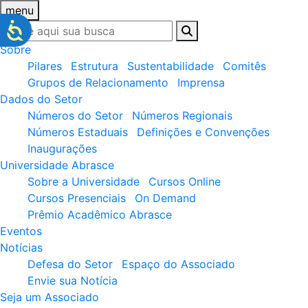
menu
Sobre
Pilares
Estrutura
Sustentabilidade
Comitês
Grupos de Relacionamento
Imprensa
Dados do Setor
Números do Setor
Números Regionais
Números Estaduais
Definições e Convenções
Inaugurações
Universidade Abrasce
Sobre a Universidade
Cursos Online
Cursos Presenciais
On Demand
Prêmio Acadêmico Abrasce
Eventos
Notícias
Defesa do Setor
Espaço do Associado
Envie sua Notícia
Seja um Associado