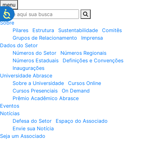
menu
Sobre
Pilares
Estrutura
Sustentabilidade
Comitês
Grupos de Relacionamento
Imprensa
Dados do Setor
Números do Setor
Números Regionais
Números Estaduais
Definições e Convenções
Inaugurações
Universidade Abrasce
Sobre a Universidade
Cursos Online
Cursos Presenciais
On Demand
Prêmio Acadêmico Abrasce
Eventos
Notícias
Defesa do Setor
Espaço do Associado
Envie sua Notícia
Seja um Associado