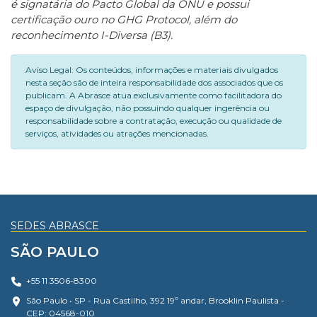
é signatária do Pacto Global da ONU e possui
certificação ouro no GHG Protocol, além do
reconhecimento I-Diversa (B3).
Aviso Legal: Os conteúdos, informações e materiais divulgados
nesta seção são de inteira responsabilidade dos associados que os
publicam. A Abrasce atua exclusivamente como facilitadora do
espaço de divulgação, não possuindo qualquer ingerência ou
responsabilidade sobre a contratação, execução ou qualidade de
serviços, atividades ou atrações mencionadas.
SEDES ABRASCE
SÃO PAULO
+55 11 3506-8300
São Paulo • SP - Rua Castilho, 392 19º andar, Brooklin Paulista -
CEP: 04568-010