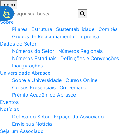
menu
Sobre
Pilares
Estrutura
Sustentabilidade
Comitês
Grupos de Relacionamento
Imprensa
Dados do Setor
Números do Setor
Números Regionais
Números Estaduais
Definições e Convenções
Inaugurações
Universidade Abrasce
Sobre a Universidade
Cursos Online
Cursos Presenciais
On Demand
Prêmio Acadêmico Abrasce
Eventos
Notícias
Defesa do Setor
Espaço do Associado
Envie sua Notícia
Seja um Associado