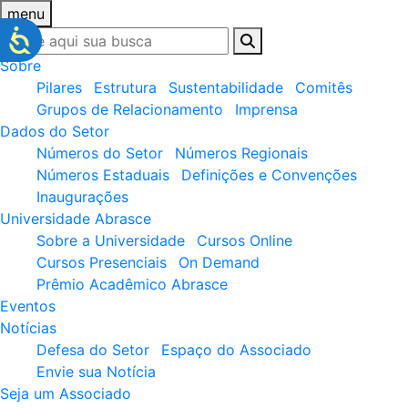
menu
Sobre
Pilares
Estrutura
Sustentabilidade
Comitês
Grupos de Relacionamento
Imprensa
Dados do Setor
Números do Setor
Números Regionais
Números Estaduais
Definições e Convenções
Inaugurações
Universidade Abrasce
Sobre a Universidade
Cursos Online
Cursos Presenciais
On Demand
Prêmio Acadêmico Abrasce
Eventos
Notícias
Defesa do Setor
Espaço do Associado
Envie sua Notícia
Seja um Associado