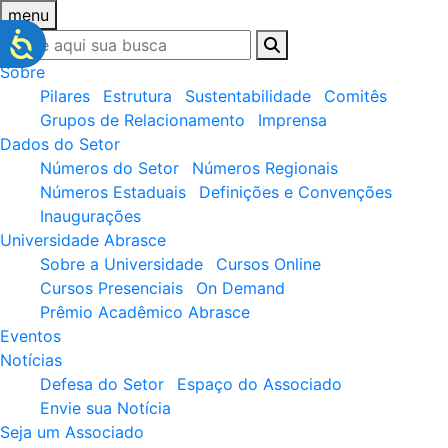
menu
Sobre
Pilares
Estrutura
Sustentabilidade
Comitês
Grupos de Relacionamento
Imprensa
Dados do Setor
Números do Setor
Números Regionais
Números Estaduais
Definições e Convenções
Inaugurações
Universidade Abrasce
Sobre a Universidade
Cursos Online
Cursos Presenciais
On Demand
Prêmio Acadêmico Abrasce
Eventos
Notícias
Defesa do Setor
Espaço do Associado
Envie sua Notícia
Seja um Associado