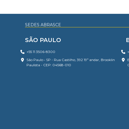
SEDES ABRASCE
SÃO PAULO
+55 11 3506-8300
+
São Paulo • SP - Rua Castilho, 392 19º andar, Brooklin
B
Paulista - CEP: 04568-010