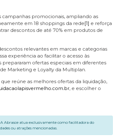
ais campanhas promocionais, ampliando as
aneamente em 18 shoppings da rede
[1]
e reforça
contrar descontos de até 70% em produtos de
descontos relevantes em marcas e categorias
a experiência ao facilitar o acesso às
tas prepararam ofertas especiais em diferentes
e Marketing e Loyalty da Multiplan.
que reúne as melhores ofertas da liquidação,
quidacaolapisvermelho.com.br
, e escolher o
. A Abrasce atua exclusivamente como facilitadora do
vidades ou atrações mencionadas.