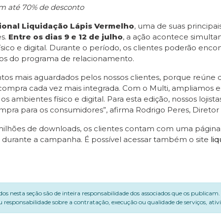
om até 70% de desconto
cional Liquidação Lápis Vermelho
, uma de suas princip
es.
Entre os dias 9 e 12 de julho
, a ação acontece simult
físico e digital. Durante o período, os clientes poderão en
ivos do programa de relacionamento.
os mais aguardados pelos nossos clientes, porque reúne 
compra cada vez mais integrada. Com o Multi, ampliamos ess
 ambientes físico e digital. Para esta edição, nossos lojis
ra para os consumidores”, afirma Rodrigo Peres, Diretor d
 milhões de downloads, os clientes contam com uma página 
s durante a campanha. É possível acessar também o site
li
dos nesta seção são de inteira responsabilidade dos associados que os publicam
 responsabilidade sobre a contratação, execução ou qualidade de serviços, ati