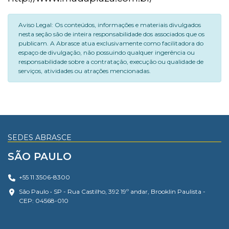
Aviso Legal: Os conteúdos, informações e materiais divulgados
nesta seção são de inteira responsabilidade dos associados que os
publicam. A Abrasce atua exclusivamente como facilitadora do
espaço de divulgação, não possuindo qualquer ingerência ou
responsabilidade sobre a contratação, execução ou qualidade de
serviços, atividades ou atrações mencionadas.
SEDES ABRASCE
SÃO PAULO
+55 11 3506-8300
São Paulo • SP - Rua Castilho, 392 19º andar, Brooklin Paulista -
CEP: 04568-010