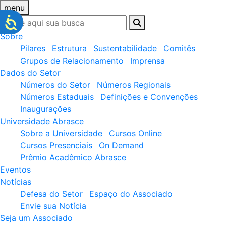
menu
Sobre
Pilares
Estrutura
Sustentabilidade
Comitês
Grupos de Relacionamento
Imprensa
Dados do Setor
Números do Setor
Números Regionais
Números Estaduais
Definições e Convenções
Inaugurações
Universidade Abrasce
Sobre a Universidade
Cursos Online
Cursos Presenciais
On Demand
Prêmio Acadêmico Abrasce
Eventos
Notícias
Defesa do Setor
Espaço do Associado
Envie sua Notícia
Seja um Associado