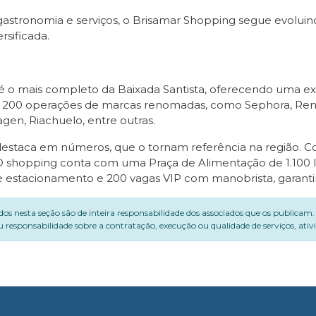
gastronomia e serviços, o Brisamar Shopping segue evoluin
sificada.
é o mais completo da Baixada Santista, oferecendo uma expe
 200 operações de marcas renomadas, como Sephora, Renn
agen, Riachuelo, entre outras.
staca em números, que o tornam referência na região. Com
 O shopping conta com uma Praça de Alimentação de 1.100 
 de estacionamento e 200 vagas VIP com manobrista, garanti
dos nesta seção são de inteira responsabilidade dos associados que os publicam
 responsabilidade sobre a contratação, execução ou qualidade de serviços, ati