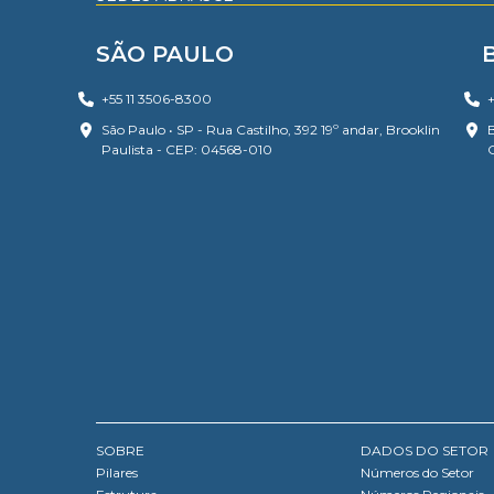
SÃO PAULO
+55 11 3506-8300
+
São Paulo • SP - Rua Castilho, 392 19º andar, Brooklin
B
Paulista - CEP: 04568-010
SOBRE
DADOS DO SETOR
Pilares
Números do Setor