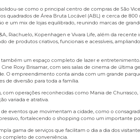
olidou-se como o principal centro de compras de São Vice
tros quadrados de Área Bruta Locável (ABL) e cerca de 800
o e um mix de lojas equilibrado, reunindo marcas de gran
&A, Riachuelo, Kopenhagen e Vivara Life, além da recente 
o de produtos criativos, funcionais e acessíveis, amplian
é também um espaço completo de lazer e entretenimento. 
o Cine Roxy Brisamar, com seis salas de cinema de última ge
de. O empreendimento conta ainda com um grande parque 
 de diversão para toda a família.
g, com operações reconhecidas como Mania de Churrasco, 
 variada e atrativa.
 de eventos que movimentam a cidade, como o consagrado “
pressivo, fortalecendo o shopping como um importante pol
a gama de serviços que facilitam o dia a dia dos visitan
o completo de conveniência.