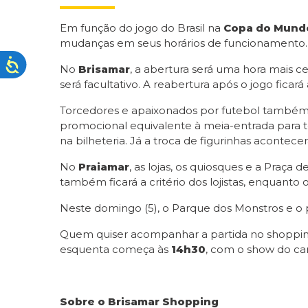
Em função do jogo do Brasil na
Copa do Mund
mudanças em seus horários de funcionamento.
No
Brisamar
, a abertura será uma hora mais ce
será facultativo. A reabertura após o jogo fica
Torcedores e apaixonados por futebol também p
promocional equivalente à meia-entrada para t
na bilheteria. Já a troca de figurinhas acontecer
No
Praiamar
, as lojas, os quiosques e a Praça
também ficará a critério dos lojistas, enquan
Neste domingo (5), o Parque dos Monstros e o p
Quem quiser acompanhar a partida no shopping 
esquenta começa às
14h30
, com o show do can
Sobre o Brisamar Shopping