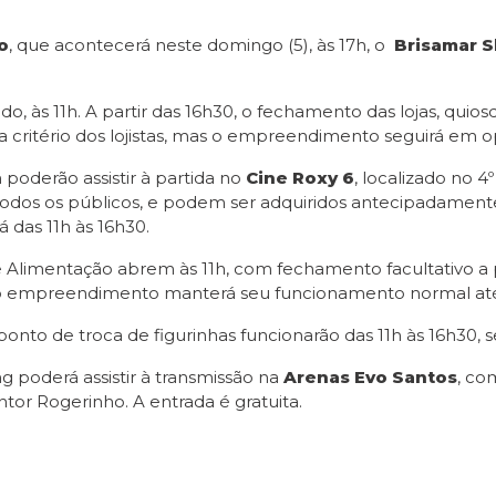
o
, que acontecerá neste domingo (5), às 17h, o
Brisamar 
do, às 11h. A partir das 16h30, o fechamento das lojas, quio
rá a critério dos lojistas, mas o empreendimento seguirá e
oderão assistir à partida no
Cine Roxy 6
, localizado no 4
odos os públicos, e podem ser adquiridos antecipadamente 
á das 11h às 16h30.
 de Alimentação abrem às 11h, com fechamento facultativo a 
to o empreendimento manterá seu funcionamento normal até
onto de troca de figurinhas funcionarão das 11h às 16h30, 
poderá assistir à transmissão na
Arenas Evo Santos
, co
tor Rogerinho. A entrada é gratuita.