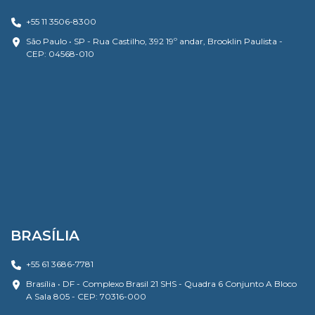
+55 11 3506-8300
São Paulo • SP - Rua Castilho, 392 19º andar, Brooklin Paulista -
CEP: 04568-010
BRASÍLIA
+55 61 3686-7781
Brasília • DF - Complexo Brasil 21 SHS - Quadra 6 Conjunto A Bloco
A Sala 805 - CEP: 70316-000