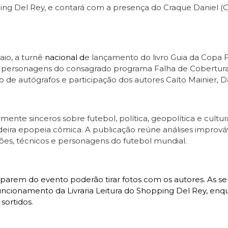
ping Del Rey, e contará com a presença do Craque Daniel (C
aio, a turnê
nacional d
e lançamento do livro Guia da Copa F
, personagens do consagrado programa Falha de Cobertura
 de autógrafos e participação dos autores Caíto Mainier, Da
te sinceros sobre futebol, política, geopolítica e cultura
a epopeia cômica. A publicação reúne análises improváv
ões, técnicos e personagens do futebol mundial.
iparem do evento poderão tirar fotos com os autores. As sen
uncionamento da Livraria Leitura do Shopping Del Rey, enq
sortidos.