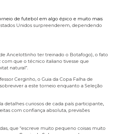
rneio de futebol em algo épico e muito mais
Estados Unidos surpreenderem, dependendo
de Ancelottinho ter treinado o Botafogo), o fato
ez com que o técnico italiano tivesse que
tat natural”.
essor Cerginho, o Guia da Copa Falha de
 sobreviver a este torneio enquanto a Seleção
ela detalhes curiosos de cada país participante
,
feitas com confiança absoluta, previsões
das, que “escreve muito pequeno coisas muito