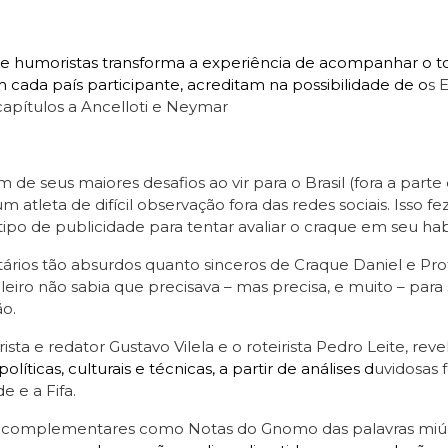
e humoristas transforma a experiência de acompanhar o to
m cada país participante, acreditam na possibilidade de o
s 
apítulos a Ancelloti e Neymar
de seus maiores desafios ao vir para o Brasil (fora a parte 
 atleta de difícil observação fora das redes sociais. Isso f
ipo de publicidade para tentar avaliar o craque em seu habi
ios tão absurdos quanto sinceros de Craque Daniel e Prof
eiro não sabia que precisava – mas precisa, e muito – para
o.
sta e redator Gustavo Vilela e o roteirista Pedro Leite, rev
icas, culturais e técnicas, a partir de análises d
uvidosas 
 e a Fifa.
dos complementares como Notas do Gnomo das palavras miú