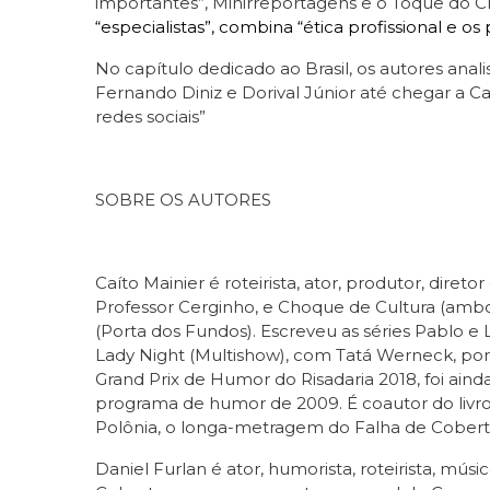
importantes”, Minirreportagens e o Toque do C
“especialistas”, combina “ética profissional e os
No capítulo dedicado ao Brasil, os autores a
Fernando Diniz e Dorival Júnior até chegar a Ca
redes sociais”
SOBRE OS AUTORES
Caíto Mainier é roteirista, ator, produtor, dir
Professor Cerginho, e Choque de Cultura (ambos
(Porta dos Fundos). Escreveu as séries Pablo e
Lady Night (Multishow), com Tatá Werneck, por
Grand Prix de Humor do Risadaria 2018, foi ainda
programa de humor de 2009. É coautor do livro 79
Polônia, o longa-metragem do Falha de Cobert
Daniel Furlan é ator, humorista, roteirista, mús