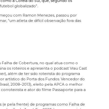
, como a Coreia do Sul, que, segundo os
futebol globalizado”.
e começou com Ramon Menezes, passou por
r, “um atleta de difícil observação fora das
mas Falha de Cobertura, no qual atua como o
na os roteiros e apresenta o podcast Vrau Cast
r), além de ter sido roteirista do programa
or artístico do Porta dos Fundos. Vencedor do
 Brasil, 2008–2013), eleito pela APCA o melhor
corroteirista e ator do filme Passaporte para a
trás (e pela frente) de programas como Falha de