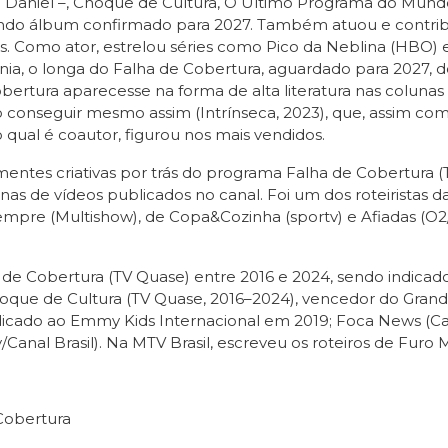
Daniel –, Choque de Cultura, O Último Programa do Mundo 
undo álbum confirmado para 2027. Também atuou e contrib
s. Como ator, estrelou séries como Pico da Neblina (HBO) 
nia, o longa do Falha de Cobertura, aguardado para 2027, 
obertura aparecesse na forma de alta literatura nas colun
 conseguir mesmo assim (Intrínseca, 2023), que, assim como
do qual é coautor, figurou nos mais vendidos.
s mentes criativas por trás do programa Falha de Cobertura 
as de vídeos publicados no canal. Foi um dos roteiristas 
pre (Multishow), de Copa&Cozinha (sportv) e Afiadas (O2/ 
ha de Cobertura (TV Quase) entre 2016 e 2024, sendo indica
que de Cultura (TV Quase, 2016–2024), vencedor do Grand 
icado ao Emmy Kids Internacional em 2019; Foca News (Canal
anal Brasil). Na MTV Brasil, escreveu os roteiros de Furo 
Cobertura