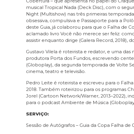
Cobertura – que apresenta no papel do Craque 
musical Tropical Nada (Deck Disc), com o seg
Night (Multishow) nas três primeiras temporada
obsessiva, compulsiva e Passaporte para a Polô
deste Guia, já colaborou para que o Falha de C
aclamado livro Você não merece ser feliz: como
assistir enquanto dirige (Galera Record, 2018), 
Gustavo Vilela é roteirista e redator, e uma da
produtora Porta dos Fundos, escrevendo centen
(Globoplay), da segunda temporada de Volte Sem
cinema, teatro e televisão.
Pedro Leite é roteirista e escreveu para o Fal
2018. Também roteirizou para os programas Cho
Jorel (Cartoon Network/Warner, 2013–2022), ind
para o podcast Ambiente de Música (Globoplay/C
SERVIÇO:
Sessão de Autógrafos – Guia da Copa Falha de 