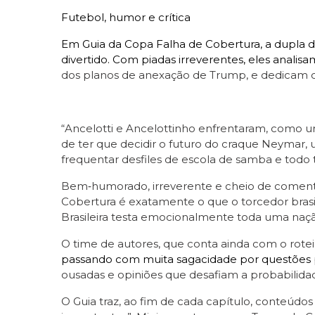
Futebol, humor e crítica
Em Guia da Copa Falha de Cobertura, a dupla d
divertido. Com piadas irreverentes, eles analisa
dos planos de anexação de Trump, e dedicam c
“Ancelotti e Ancelottinho enfrentaram, como um 
de ter que decidir o futuro do craque Neymar, um
frequentar desfiles de escola de samba e todo t
Bem‑humorado, irreverente e cheio de comentár
Cobertura é exatamente o que o torcedor brasil
Brasileira testa emocionalmente toda uma naçã
O time de autores, que conta ainda com o roteiri
passando com muita sagacidade por questões polít
ousadas e opiniões que desafiam a probabilidade
O Guia traz, ao fim de cada capítulo, conteú