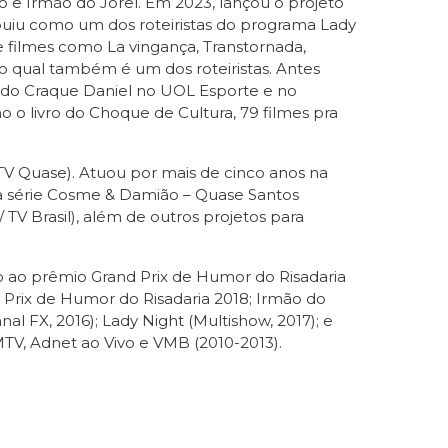
e Irmão do Jorel. Em 2023, lançou o projeto
uiu como um dos roteiristas do programa Lady
e filmes como La vingança, Transtornada,
do qual também é um dos roteiristas. Antes
as do Craque Daniel no UOL Esporte e no
 o livro do Choque de Cultura, 79 filmes pra
(TV Quase). Atuou por mais de cinco anos na
da série Cosme & Damião – Quase Santos
TV Brasil), além de outros projetos para
do ao prêmio Grand Prix de Humor do Risadaria
Prix de Humor do Risadaria 2018; Irmão do
 FX, 2016); Lady Night (Multishow, 2017); e
MTV, Adnet ao Vivo e VMB (2010-2013).