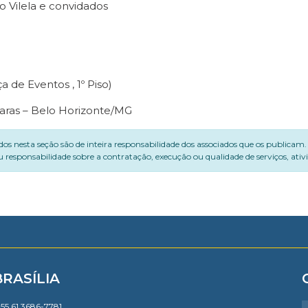
o Vilela e convidados
a de Eventos , 1º Piso)
çaras – Belo Horizonte/MG
dos nesta seção são de inteira responsabilidade dos associados que os publicam
 responsabilidade sobre a contratação, execução ou qualidade de serviços, ati
BRASÍLIA
55 61 3686-7781