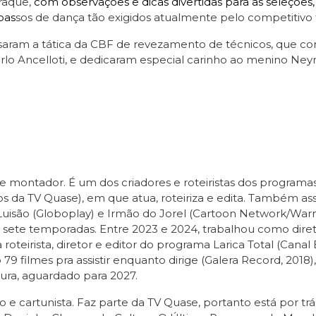
raque,
com observações e dicas divertidas para as seleções
 pas
sos de dança tão exigidos atualmente pelo competitivo 
nalisaram a tática da CBF de revezamento de técnicos, qu
rlo Ancelloti, e dedicaram especial carinho ao menino Neyma
etor e montador. É um dos criadores e roteiristas dos progra
 da TV Quase), em que atua, roteiriza e edita. Também assi
 Luisão (Globoplay) e Irmão do Jorel (Cartoon Network/Warne
 sete temporadas. Entre 2023 e 2024, trabalhou como diret
 roteirista, diretor e editor do programa Larica Total (Canal
 filmes pra assistir enquanto dirige (Galera Record, 2018), 
ura, aguardado para 2027.
ico e cartunista. Faz parte da TV Quase, portanto está por 