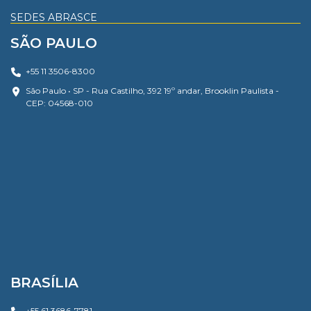
SEDES ABRASCE
SÃO PAULO
+55 11 3506-8300
São Paulo • SP - Rua Castilho, 392 19º andar, Brooklin Paulista -
CEP: 04568-010
BRASÍLIA
+55 61 3686-7781