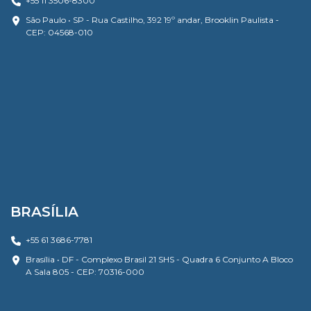
+55 11 3506-8300
São Paulo • SP - Rua Castilho, 392 19º andar, Brooklin Paulista -
CEP: 04568-010
BRASÍLIA
+55 61 3686-7781
Brasília • DF - Complexo Brasil 21 SHS - Quadra 6 Conjunto A Bloco
A Sala 805 - CEP: 70316-000