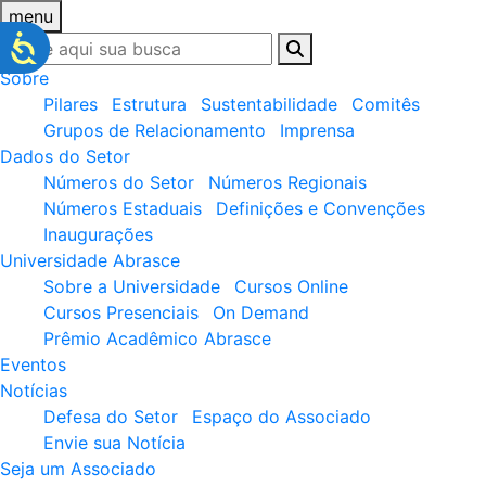
menu
Sobre
Pilares
Estrutura
Sustentabilidade
Comitês
Grupos de Relacionamento
Imprensa
Dados do Setor
Números do Setor
Números Regionais
Números Estaduais
Definições e Convenções
Inaugurações
Universidade Abrasce
Sobre a Universidade
Cursos Online
Cursos Presenciais
On Demand
Prêmio Acadêmico Abrasce
Eventos
Notícias
Defesa do Setor
Espaço do Associado
Envie sua Notícia
Seja um Associado