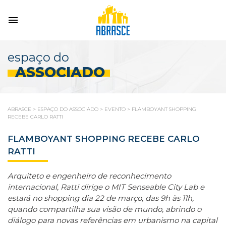
espaço do
ASSOCIADO
ABRASCE
>
ESPAÇO DO ASSOCIADO
>
EVENTO
>
FLAMBOYANT SHOPPING
RECEBE CARLO RATTI
FLAMBOYANT SHOPPING RECEBE CARLO
RATTI
Arquiteto e engenheiro de reconhecimento
internacional, Ratti dirige o MIT Senseable City Lab e
estará no shopping dia 22 de março, das 9h às 11h,
quando compartilha sua visão de mundo, abrindo o
diálogo para novas referências em urbanismo na capital