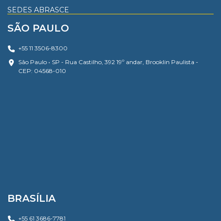
SEDES ABRASCE
SÃO PAULO
+55 11 3506-8300
São Paulo • SP - Rua Castilho, 392 19º andar, Brooklin Paulista -
CEP: 04568-010
BRASÍLIA
+55 61 3686-7781