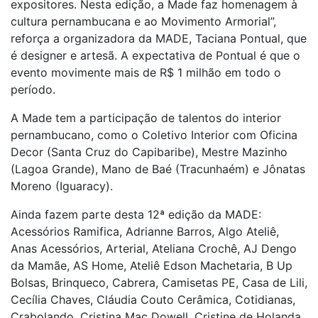
expositores. Nesta edição, a Made faz homenagem à
cultura pernambucana e ao Movimento Armorial”,
reforça a organizadora da MADE, Taciana Pontual, que
é designer e artesã. A expectativa de Pontual é que o
evento movimente mais de R$ 1 milhão em todo o
período.
A Made tem a participação de talentos do interior
pernambucano, como o Coletivo Interior com Oficina
Decor (Santa Cruz do Capibaribe), Mestre Mazinho
(Lagoa Grande), Mano de Baé (Tracunhaém) e Jônatas
Moreno (Iguaracy).
Ainda fazem parte desta 12ª edição da MADE:
Acessórios Ramifica, Adrianne Barros, Algo Ateliê,
Anas Acessórios, Arterial, Ateliana Crochê, AJ Dengo
da Mamãe, AS Home, Ateliê Edson Machetaria, B Up
Bolsas, Brinqueco, Cabrera, Camisetas PE, Casa de Lili,
Cecília Chaves, Cláudia Couto Cerâmica, Cotidianas,
Crabolando, Cristina Mac Dowell, Cristine de Holanda