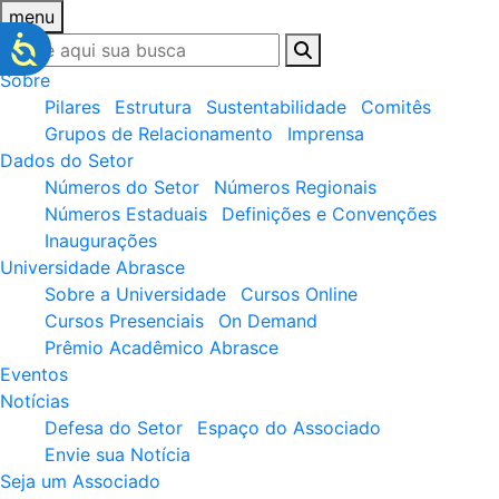
menu
Sobre
Pilares
Estrutura
Sustentabilidade
Comitês
Grupos de Relacionamento
Imprensa
Dados do Setor
Números do Setor
Números Regionais
Números Estaduais
Definições e Convenções
Inaugurações
Universidade Abrasce
Sobre a Universidade
Cursos Online
Cursos Presenciais
On Demand
Prêmio Acadêmico Abrasce
Eventos
Notícias
Defesa do Setor
Espaço do Associado
Envie sua Notícia
Seja um Associado