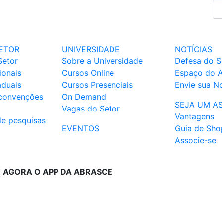
ETOR
UNIVERSIDADE
NOTÍCIAS
Setor
Sobre a Universidade
Defesa do S
ionais
Cursos Online
Espaço do 
aduais
Cursos Presenciais
Envie sua No
 convenções
On Demand
SEJA UM A
Vagas do Setor
Vantagens
de pesquisas
EVENTOS
Guia de Sho
Associe-se
E AGORA O APP DA ABRASCE