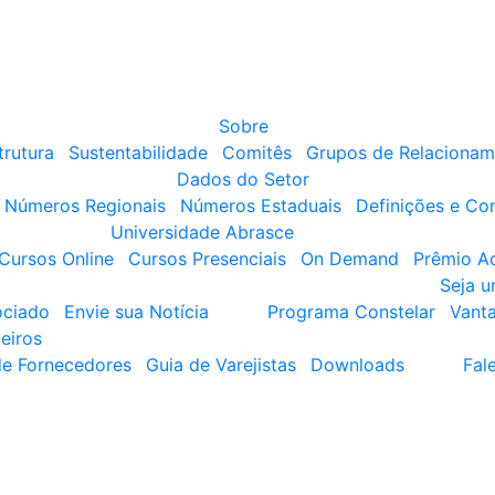
Sobre
trutura
Sustentabilidade
Comitês
Grupos de Relacionam
Dados do Setor
Números Regionais
Números Estaduais
Definições e Co
Universidade Abrasce
Cursos Online
Cursos Presenciais
On Demand
Prêmio A
Seja 
ociado
Envie sua Notícia
Programa Constelar
Vant
eiros
de Fornecedores
Guia de Varejistas
Downloads
Fal