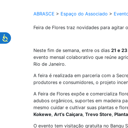
ABRASCE
>
Espaço do Associado
>
Event
Feira de Flores traz novidades para agitar
Neste fim de semana, entre os dias
21 e 23
evento mensal colaborativo que reúne agric
Rio de Janeiro.
A feira é realizada em parceria com a Secr
produtores e consumidores, o projeto incen
A Feira de Flores expõe e comercializa flor
adubos orgânicos, suportes em madeira par
mesmo cuidar e cultivar suas plantas e flor
Kokewe
,
Art’s Caiçara
,
Trevo Store
,
Plant
O evento tem visitação gratuita no Bangu S