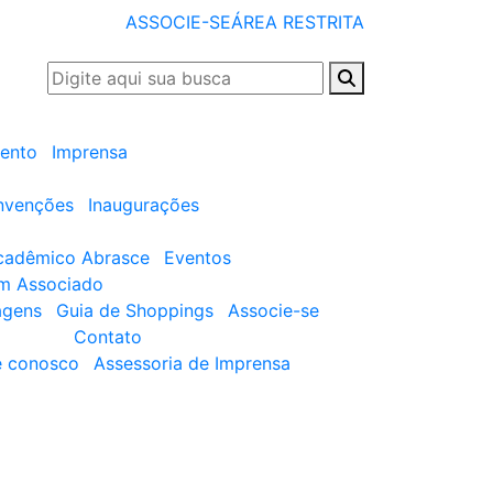
ASSOCIE-SE
ÁREA RESTRITA
ento
Imprensa
nvenções
Inaugurações
cadêmico Abrasce
Eventos
um Associado
agens
Guia de Shoppings
Associe-se
Contato
e conosco
Assessoria de Imprensa