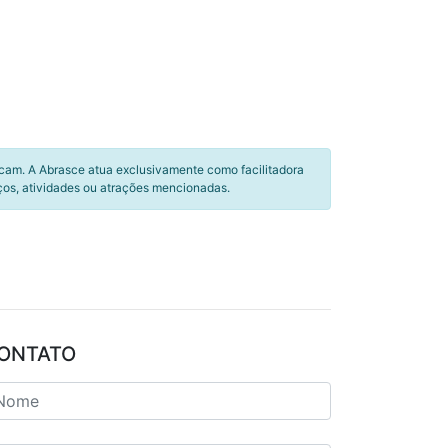
icam. A Abrasce atua exclusivamente como facilitadora
ços, atividades ou atrações mencionadas.
ONTATO