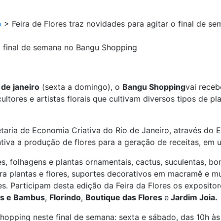
o
>
Feira de Flores traz novidades para agitar o final de 
 o final de semana no Bangu Shopping
 de janeiro
(sexta a domingo), o
Bangu Shopping
vai rece
ultores e artistas florais que cultivam diversos tipos de p
etaria de Economia Criativa do Rio de Janeiro, através do 
tiva a produção de flores para a geração de receitas, em 
es, folhagens e plantas ornamentais, cactus, suculentas, bo
a plantas e flores, suportes decorativos em macramê e mu
es. Participam desta edição da Feira da Flores os exposito
as e Bambus
,
Florindo
,
Boutique das Flores
e
Jardim Joia.
hopping neste final de semana: sexta e sábado, das 10h às