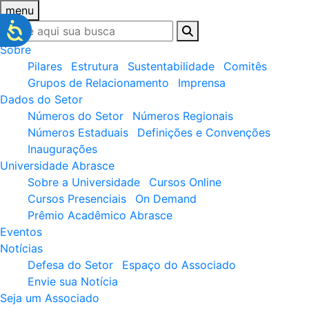
menu
Sobre
Pilares
Estrutura
Sustentabilidade
Comitês
Grupos de Relacionamento
Imprensa
Dados do Setor
Números do Setor
Números Regionais
Números Estaduais
Definições e Convenções
Inaugurações
Universidade Abrasce
Sobre a Universidade
Cursos Online
Cursos Presenciais
On Demand
Prêmio Acadêmico Abrasce
Eventos
Notícias
Defesa do Setor
Espaço do Associado
Envie sua Notícia
Seja um Associado